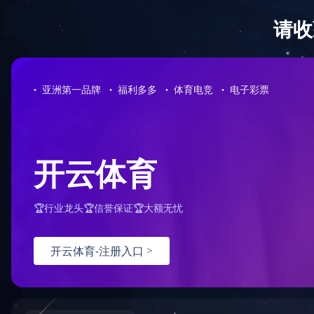
S
「B体育」
|
星空官方网页版
|
乐竞官方网站