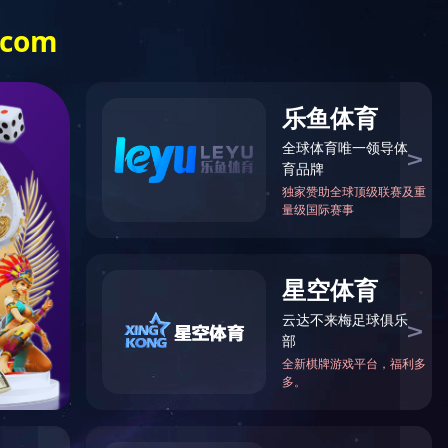
e.
。
网页版登录入口
|
开云集团中国有限公司官网
|