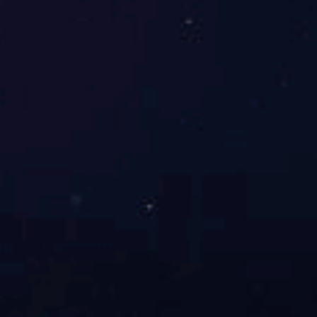
2015
成立江苏今创轨道科技有限公司
2016
成立沈阳今创星空网页版设备有限公司
2017
成立芜湖今创星空网页版设备有限公司
成立星空网页版装备（澳大利亚）有限公司
成立长春今创轨道科技有限公司