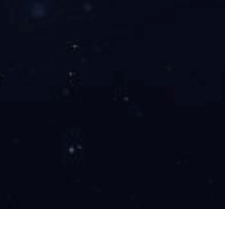
成立重庆今创轨道科技有限公司
成立江苏赛诺常矿起重机械有限公司
收购法国塞拉座椅有限公司，成立今创法国座椅有限公司
2018
2019
1月7日下午，长篇传记文学《金色乾坤》昨日在常州市行政
中心首发
1月9日，今创控股集团董事局主席俞金坤光因“讲诚信铁
锤‘砸掉’1000万 重质量实现产品零缺陷”事迹，俞金坤获评
诚实守信“中国好人”。
4月12日，今创获2018年省企业技术创新奖。