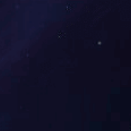
2011
成立江苏纳博特斯克今创轨道设备有限公司
2013
成立今创集团欧洲有限公司
2014
成立合肥今创星空网页版设备有限公司
成立武汉今创轨道设备有限公司