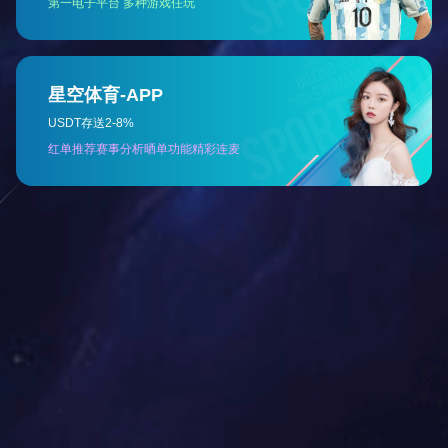
腾飞于
梦想
2010
至今
2010