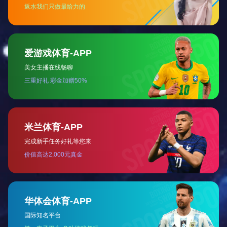
成立今创科技有限公司
2007
收购长江客车集团工矿车辆有限公司，成立江苏今创车辆有
限公司
2008
2009